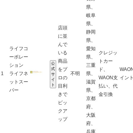
県、
岐阜
県、
店頭
静岡
に並
県、
んで
ライフコ
愛知
いる
クレジッ
ーポレー
県、
商品
トカー
公
ション
三重
式
をプ
ド、
WAO
1
ライフネ
不明
県、
サ
ロの
WAON支
イン
イ
ットスー
滋賀
ト
目利
払い、代
パー
県、
きで
金引換
京都
ピッ
府、
クア
大阪
ップ
府、
兵庫