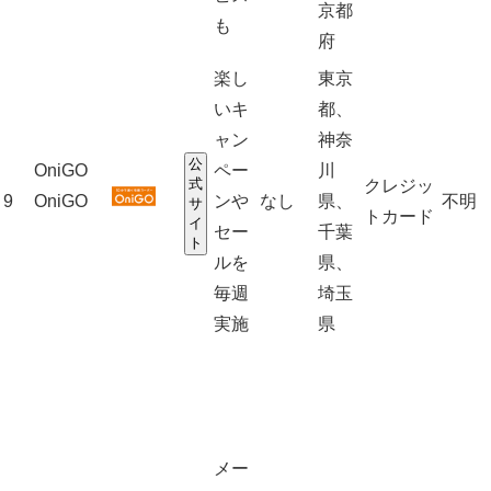
京都
も
府
楽し
東京
いキ
都、
ャン
神奈
公
OniGO
ペー
川
式
クレジッ
9
OniGO
ンや
なし
県、
不明
サ
トカード
イ
セー
千葉
ト
ルを
県、
毎週
埼玉
実施
県
メー