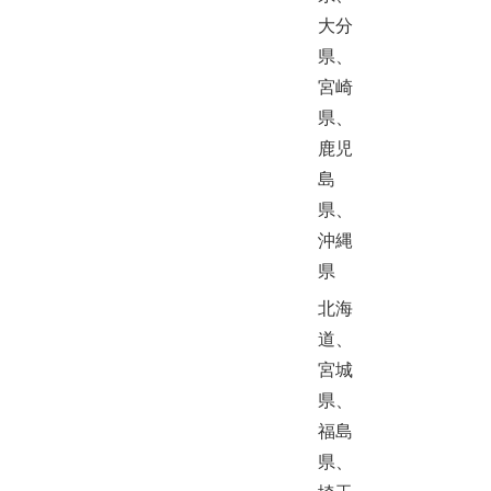
大分
県、
宮崎
県、
鹿児
島
県、
沖縄
県
北海
道、
宮城
県、
福島
県、