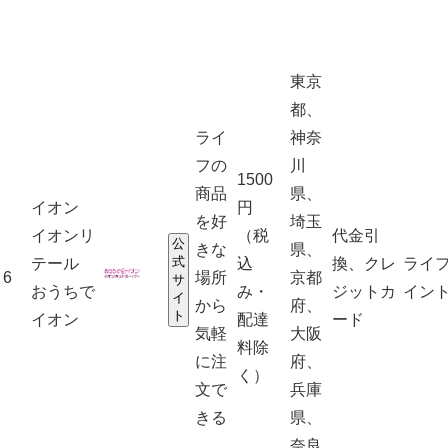
東京
都、
ライ
神奈
フの
川
1500
商品
県、
イオン
円
を好
埼玉
イオンリ
（税
代金引
公
きな
県、
式
テール
込
換、クレ
ライ
6
場所
京都
サ
おうちで
み・
ジットカ
イン
イ
から
府、
ト
イオン
配達
ード
気軽
大阪
料除
に注
府、
く）
文で
兵庫
きる
県、
奈良