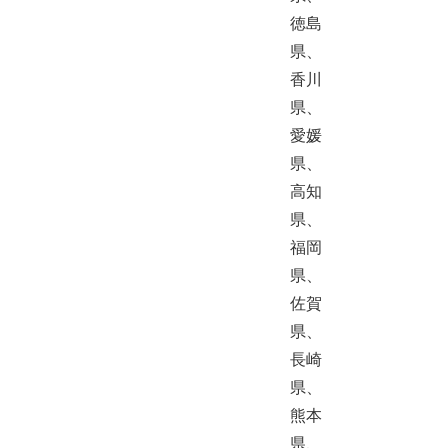
徳島
県、
香川
県、
愛媛
県、
高知
県、
福岡
県、
佐賀
県、
長崎
県、
熊本
県、