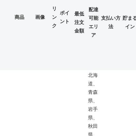
リ
配達
ポイ
最低
商品
画像
ン
可能
支払い方
貯ま
ント
注文
ク
エリ
法
イン
金額
ア
北海
道、
青森
県、
岩手
県、
秋田
県、