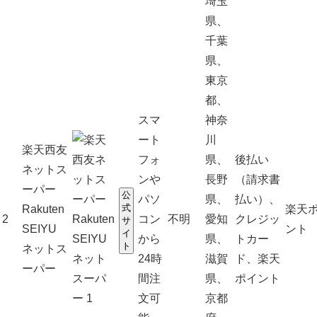
埼玉
県、
千葉
県、
東京
都、
スマ
神奈
ート
川
楽天西友
フォ
県、
後払い
ネットス
ンや
長野
（請求書
ーパー
公
パソ
県、
払い）、
式
Rakuten
楽天
2
コン
不明
愛知
クレジッ
サ
SEIYU
ント
イ
から
県、
トカー
ト
ネットス
24時
滋賀
ド、楽天
ーパー
間注
県、
ポイント
文可
京都