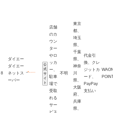
東京
店舗
都、
のカ
埼玉
ウン
県、
ター
千葉
やロ
代金引
ダイエー
県、
ッカ
換、クレ
公
ダイエー
神奈
式
ー、
ジットカ
WAO
8
ネットス
不明
川
サ
駐車
ード、
POIN
イ
ーパー
県、
ト
場で
PayPay
大阪
受取
支払い
府、
れる
兵庫
サー
県、
ビス