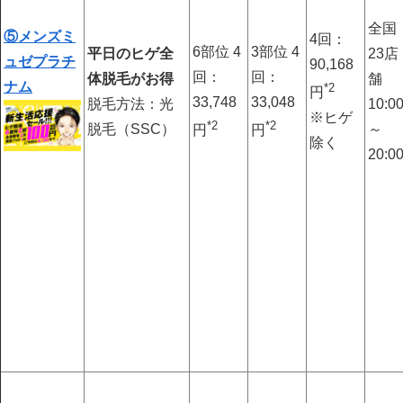
全国
⑤メンズミ
4回：
6部位 4
3部位 4
平日のヒゲ全
23店
ュゼプラチ
90,168
回：
回：
体脱毛がお得
舗
ナム
*2
円
33,748
33,048
脱毛方法：光
10:0
※ヒゲ
*2
*2
脱毛（SSC）
～
円
円
除く
20:0