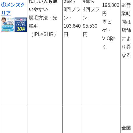
忙しい人も通
3部位
4部位
①メンズク
196,800
※営
いやすい
8回プラ
4回プラ
リア
円
業時
脱毛方法：光
ン：
ン：
※ヒ
間は
脱毛
103,640
95,530
ゲ・
店舗
（IPL×SHR）
円
円
VIO除
によ
く
り異
なる
全国