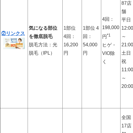
87店
舗
4回：
平日
198,000
気になる部位
1部位
1部位 4
12:0
②リンクス
*1
を徹底脱毛
4回：
回：
～
円
脱毛方法：光
16,200
54,000
21:0
ヒゲ・
脱毛（IPL）
円
円
土日
VIO除
祝
く
11:0
～
20:0
全国
17店