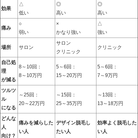
△
◎
◎
効果
低い
高い
高い
○
×
△
痛み
弱い
かなり強い
強い
サロン
場所
サロン
クリニック
クリニック
自己処
8～10回：
5～6回：
5～6回：
理
8～10万円
15～20万円
7～9万円
が減る
ツルツ
～25回：
～15回：
～13回：
ル
20～22万円
25～35万円
13～18万円
になる
どんな
痛みを減らした
デザイン脱毛し
効率よく脱毛した
人
い人
たい人
い人
向け？