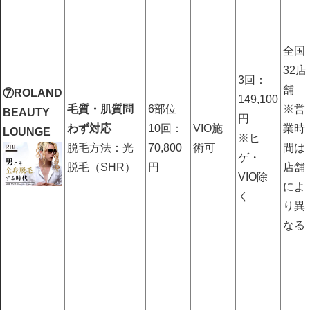
全国
32店
3回：
舗
⑦ROLAND
149,100
毛質・肌質問
6部位
※営
BEAUTY
円
わず対応
10回：
VIO施
業時
LOUNGE
※ヒ
脱毛方法：光
70,800
術可
間は
ゲ・
脱毛（SHR）
円
店舗
VIO除
によ
く
り異
なる