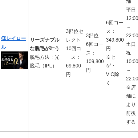
舗
平日
12:0
6回コー
～
3部位セ
ス：
3部位
22:0
③レイロー
リーズナブル
レクト
349,800
6回コー
土日
ル
な脱毛が叶う
10回コ
円
ス：
祝
脱毛方法：光
ース：
※ヒ
109,800
10:0
脱毛（IPL）
69,800
ゲ・
円
～
円
VIO除
22:0
く
※店
舗に
より
前後
する