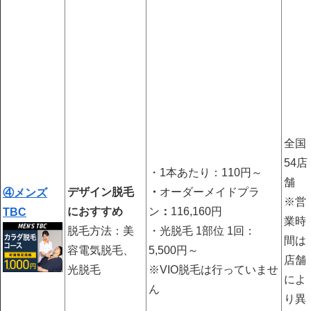
全国
54店
・1本あたり：110円～
舗
デザイン脱毛
・
オーダーメイドプラ
④メンズ
※営
におすすめ
ン
：
116,160円
TBC
業時
脱毛方法：美
・光脱毛 1部位 1回：
間は
容電気脱毛、
5,500円～
店舗
光脱毛
※VIO脱毛は行っていませ
によ
ん
り異