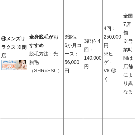
全国
7店
4回：
舗
全身脱毛がお
3部位
250,000
⑥メンズリ
3部位 4
※営
すすめ
6か月コ
円
ラクス ※閉
回：
業時
脱毛方法：光
ース：
※ヒ
店
140,000
間は
脱毛
56,000
ゲ・
円
店舗
（SHR×SSC）
円
VIO除
によ
く
り異
なる