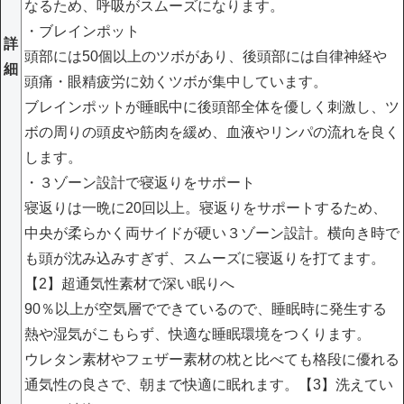
なるため、呼吸がスムーズになります。
・ブレインポット
詳
頭部には50個以上のツボがあり、後頭部には自律神経や
細
頭痛・眼精疲労に効くツボが集中しています。
ブレインポットが睡眠中に後頭部全体を優しく刺激し、ツ
ボの周りの頭皮や筋肉を緩め、血液やリンパの流れを良く
します。
・３ゾーン設計で寝返りをサポート
寝返りは一晩に20回以上。寝返りをサポートするため、
中央が柔らかく両サイドが硬い３ゾーン設計。横向き時で
も頭が沈み込みすぎず、スムーズに寝返りを打てます。
【2】超通気性素材で深い眠りへ
90％以上が空気層でできているので、睡眠時に発生する
熱や湿気がこもらず、快適な睡眠環境をつくります。
ウレタン素材やフェザー素材の枕と比べても格段に優れる
通気性の良さで、朝まで快適に眠れます。【3】洗えてい