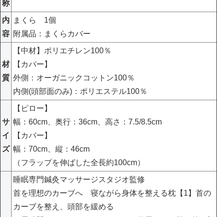
称
内
まくら 1個
容
附属品：まくらカバー
【中材】ポリエチレン100％
材
【カバー】
質
外側：オーガニックコットン100％
内側(頭部面のみ)：ポリエステル100％
【ピロー】
サ
幅：60cm、奥行：36cm、高さ：7.5/8.5cm
イ
【カバー】
ズ
幅：70cm、縦：46cm
（フラップを伸ばした全長約100cm）
睡眠専門鍼灸マッサージスタジオ監修
首を理想のカーブへ 寝ながら身体を整える枕【1】首の
カーブを整え、頭部を緩める